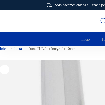
Solo hacemos envíos a España pen
Saltar
al
contenido
Inicio
Ti
Inicio
Juntas
Junta H-Labio Integrado 10mm