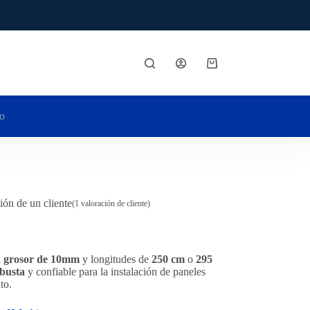
Carro
de
compra
o
ión de un cliente
(
1
valoración de cliente)
n
grosor de 10mm
y longitudes de
250 cm
o
295
busta
y confiable para la instalación de paneles
to.