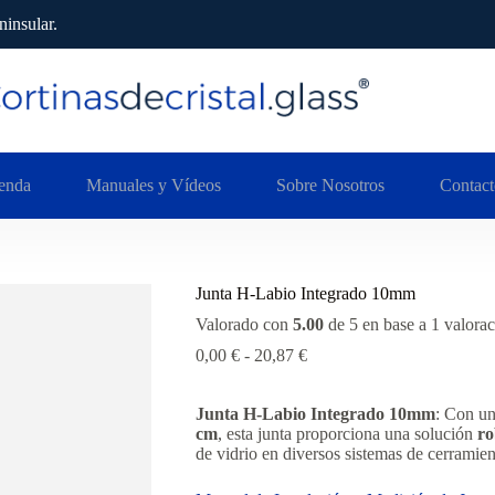
insular.
enda
Manuales y Vídeos
Sobre Nosotros
Contact
Junta H-Labio Integrado 10mm
Valorado con
5.00
de 5 en base a
1
valorac
Rango
0,00
€
-
20,87
€
de
precios:
Junta H-Labio Integrado 10mm
desde
: Con u
cm
, esta junta proporciona una solución
0,00 €
ro
de vidrio en diversos sistemas de cerramien
hasta
20,87 €