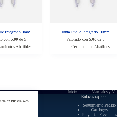
lle Integrado 8mm
Junta Fuelle Integrado 10mm
do con
5.00
de 5
Valorado con
5.00
de 5
ramientos Abatibles
Cerramientos Abatibles
Inicio
Manuales y Vi
bre nosotros
Enlaces rápidos
ncia en nuestra web.
Nuestros socios
Seguimiento Pedido
Nuestros clientes
Catálogos
sita Nuestra Web
Preguntas Frecuentes