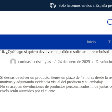
Solo hacemos envíos a España pen
Saltar
al
contenido
Inicio
Ti
10. ¿Qué hago si quiero devolver mi pedido o solicitar un reembolso?
cortinasdecristal.glass
24 de enero de 2025
Devolucio
Si deseas devolver un producto, tienes un plazo de 48 horas desde la 
motivos y adjuntando evidencia visual del producto y su embalaje.
No se aceptan devoluciones de productos personalizados ni de juntas co
envío serán asumidos por el cliente.