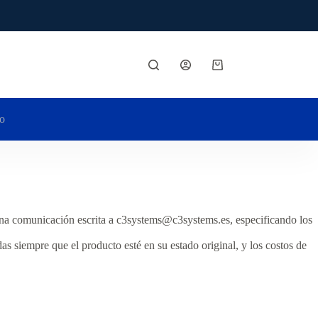
Carro
de
compra
o
 una comunicación escrita a c3systems@c3systems.es, especificando los
 siempre que el producto esté en su estado original, y los costos de