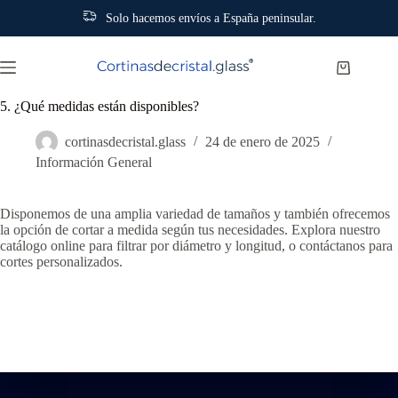
Solo hacemos envíos a España peninsular.
Saltar
al
Carro
contenido
de
compra
5. ¿Qué medidas están disponibles?
cortinasdecristal.glass
24 de enero de 2025
Información General
Disponemos de una amplia variedad de tamaños y también ofrecemos
la opción de cortar a medida según tus necesidades. Explora nuestro
catálogo online para filtrar por diámetro y longitud, o contáctanos para
cortes personalizados.